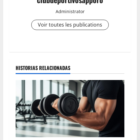
Administrator
Voir toutes les publications
N
a
HISTORIAS RELACIONADAS
v
i
g
a
t