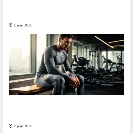
El campeón del mundo Griezmann regresa a Francia
con una evolución táctica que sorprende a
Deschamps
6 juin 2026
Ropa de compresión: ¡Mejora tu rendimiento y
recuperación muscular potenciando tu fortaleza
mental en cada esfuerzo!
6 juin 2026