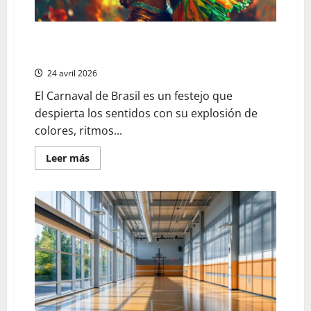
lujo
Todo sobre el estilo de danza sexy de la Samba: el
alma sensual del Carnaval brasileño
24 avril 2026
El Carnaval de Brasil es un festejo que
despierta los sentidos con su explosión de
colores, ritmos...
En
Leer más
savoir
plus
sur
Todo
sobre
el
estilo
de
danza
sexy
de
la
Samba:
el
alma