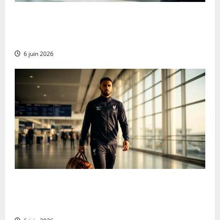
Cómo Progresar en el Curl con Mancuernas de Pie:
Estrategias para Aumentar la Carga y Conseguir
Bíceps de Acero
6 juin 2026
El campeón del mundo Griezmann regresa a Francia
con una evolución táctica que sorprende a
Deschamps