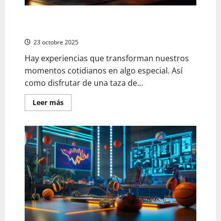
Explora juegos y diversión online con el mismo
entusiasmo que un buen café
23 octobre 2025
Hay experiencias que transforman nuestros
momentos cotidianos en algo especial. Así
como disfrutar de una taza de...
En
Leer más
savoir
plus
sur
Explora
juegos
y
diversión
online
con
el
mismo
entusiasmo
que
un
buen
café