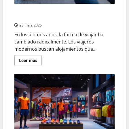
Casa vacacional con facilidades modernas para recibir
correspondencia durante tu estancia
28 mars 2026
En los últimos años, la forma de viajar ha
cambiado radicalmente. Los viajeros
modernos buscan alojamientos que...
En
Leer más
savoir
plus
sur
Casa
vacacional
con
facilidades
modernas
para
recibir
correspondencia
durante
tu
estancia