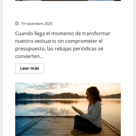
Las mejores ofertas de temporada en moda para
renovar tu armario
19 novembre 2025
Cuando llega el momento de transformar
nuestro vestuario sin comprometer el
presupuesto, las rebajas periódicas se
convierten...
En
Leer más
savoir
plus
sur
Las
mejores
ofertas
de
temporada
en
moda
para
renovar
tu
armario