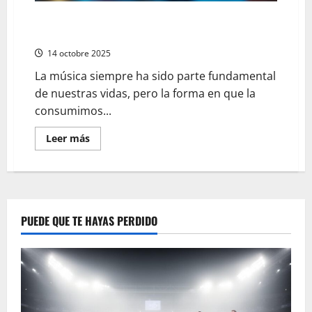
Disfruta de las mejores emisoras en directo y su
impacto en la experiencia musical
14 octobre 2025
La música siempre ha sido parte fundamental
de nuestras vidas, pero la forma en que la
consumimos...
En
Leer más
savoir
plus
sur
Disfruta
de
las
mejores
emisoras
PUEDE QUE TE HAYAS PERDIDO
en
directo
y
su
impacto
en
la
experiencia
musical