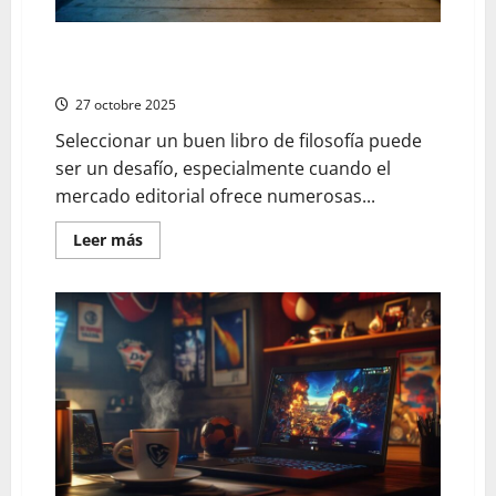
Cómo identificar productos de calidad en libros de
filosofía
27 octobre 2025
Seleccionar un buen libro de filosofía puede
ser un desafío, especialmente cuando el
mercado editorial ofrece numerosas...
En
Leer más
savoir
plus
sur
Cómo
identificar
productos
de
calidad
en
libros
de
filosofía