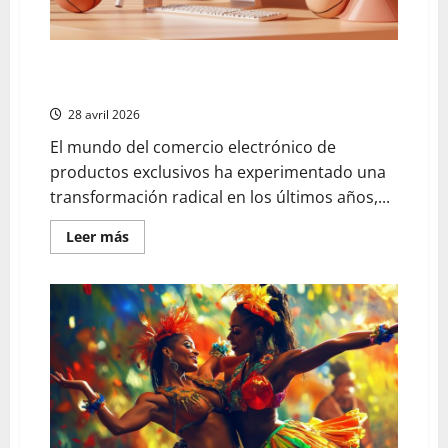
guía para mejorar tu experiencia de compras en línea
en tiendas de lujo
28 avril 2026
El mundo del comercio electrónico de
productos exclusivos ha experimentado una
transformación radical en los últimos años,...
En
Leer más
savoir
plus
sur
guía
para
mejorar
tu
experiencia
de
compras
en
línea
en
tiendas
de