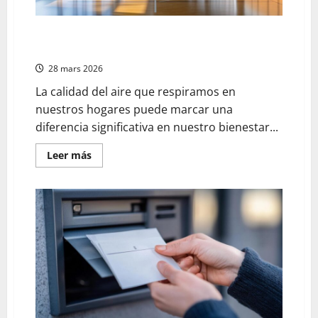
sensual
del
Carnaval
brasileño
cómo mejorar la ventilación interior con sistemas
VMC
28 mars 2026
La calidad del aire que respiramos en
nuestros hogares puede marcar una
diferencia significativa en nuestro bienestar...
En
Leer más
savoir
plus
sur
cómo
mejorar
la
ventilación
interior
con
sistemas
VMC