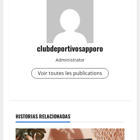
clubdeportivosapporo
Administrator
Voir toutes les publications
N
a
HISTORIAS RELACIONADAS
v
i