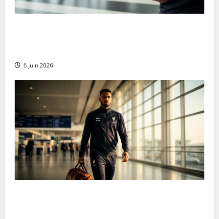
Cómo Progresar en el Curl con Mancuernas de Pie:
Estrategias para Aumentar la Carga y Conseguir
Bíceps de Acero
6 juin 2026
El campeón del mundo Griezmann regresa a Francia
con una evolución táctica que sorprende a
Deschamps